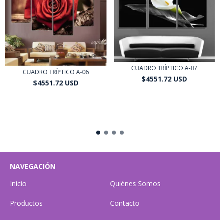
CUADRO TRÍPTICO A-07
CUADRO TRÍPTICO A-06
$4551.72 USD
$4551.72 USD
$4096.55 USD
con
Transferencia o
$4096.55 USD
con
Transferencia o
depósito bancario
depósito bancario
NAVEGACIÓN
Inicio
Quiénes Somos
Productos
Contacto