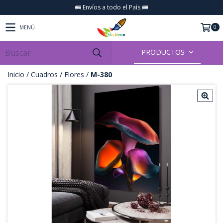
🚌 Envíos a todo el País 🚌
0
MENÚ
PRODUCTOS
Inicio
/
Cuadros
/
Flores
/
M-380