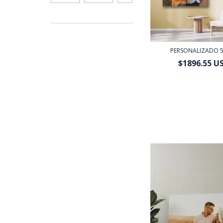
PERSONALIZADO 
$1896.55 U
$1706.90 USD
con
Tr
o depósito banc