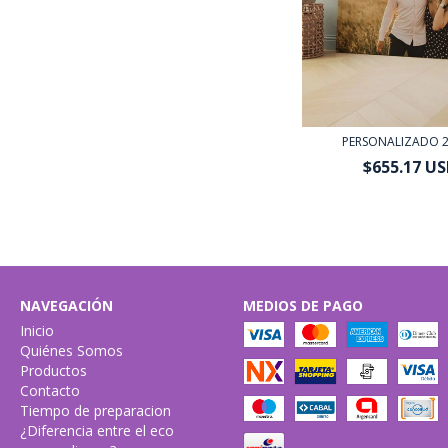
PERSONALIZADO 
$655.17 U
$589.65 USD
con
Tra
o depósito banc
NAVEGACIÓN
MEDIOS DE PAGO
Inicio
Quiénes Somos
Productos
Contacto
Tiempo de preparacion
¿Diferencia entre el eco