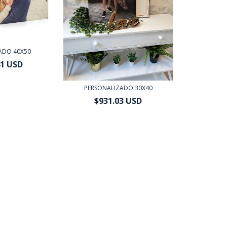
ADO 40X50
41 USD
n
Transferencia
 bancario
PERSONALIZADO 30X40
$931.03 USD
$837.93 USD
con
Transferencia
o depósito bancario