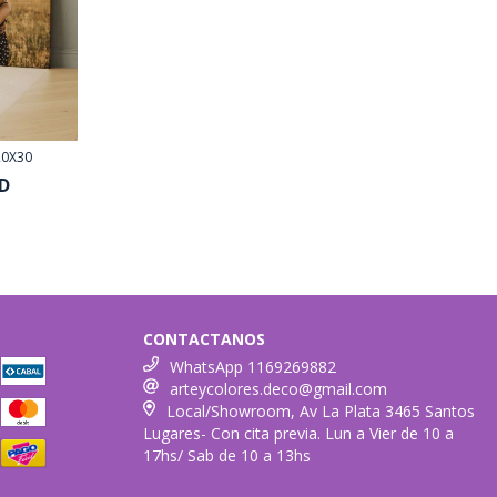
20X30
SD
nsferencia
ario
CONTACTANOS
WhatsApp 1169269882
arteycolores.deco@gmail.com
Local/Showroom, Av La Plata 3465 Santos
Lugares- Con cita previa. Lun a Vier de 10 a
17hs/ Sab de 10 a 13hs