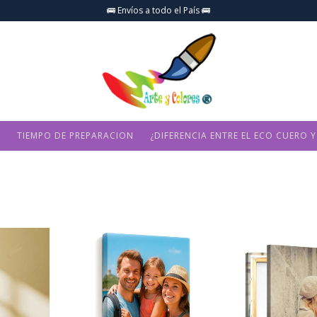
🚌 Envíos a todo el País 🚌
O
TIEMPO DE PREPARACION
¿DIFERENCIA ENTRE EL ECO CUERO Y