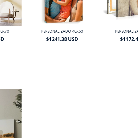
50X70
PERSONALIZADO 40X60
PERSONALIZ
SD
$1241.38 USD
$1172.
ansferencia
$1117.24 USD
con
Transferencia
$1055.17 USD
co
ario
o depósito bancario
o depósito