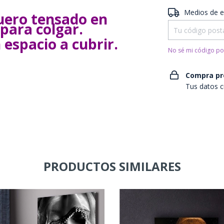
Entregas para el 
Medios de e
uero tensado en
para colgar.
 espacio a cubrir.
No sé mi código po
Compra pr
Tus datos c
PRODUCTOS SIMILARES