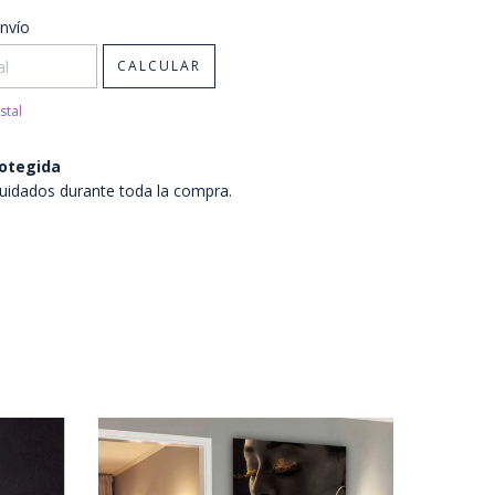
CP:
CAMBIAR CP
nvío
CALCULAR
stal
otegida
uidados durante toda la compra.