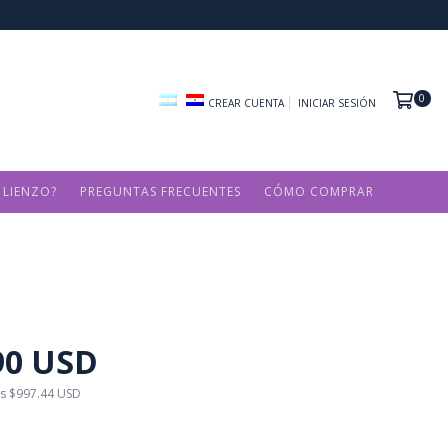
0
CREAR CUENTA
INICIAR SESIÓN
 LIENZO?
PREGUNTAS FRECUENTES
CÓMO COMPRAR
90 USD
os
$997.44 USD
SD
con
Transferencia o depósito