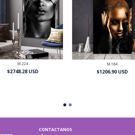
M-224
M-184
$2748.28 USD
$1206.90 USD
3.45 USD
con
Transferencia o
$1086.21 USD
con
Transfere
depósito bancario
depósito bancario
CONTACTANOS