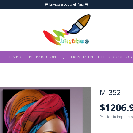
🚌 Envíos a todo el País 🚌
O
TIEMPO DE PREPARACION
¿DIFERENCIA ENTRE EL ECO CUERO Y
M-352
$1206.
Precio sin impuest
$1086.21 U