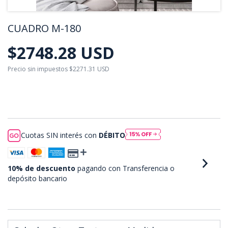
CUADRO M-180
$2748.28 USD
Precio sin impuestos
$2271.31 USD
$2473.45 USD
con
Transferencia o depósito
bancario
Cuotas SIN interés con
DÉBITO
10% de descuento
pagando con Transferencia o
depósito bancario
VER MEDIOS DE PAGO