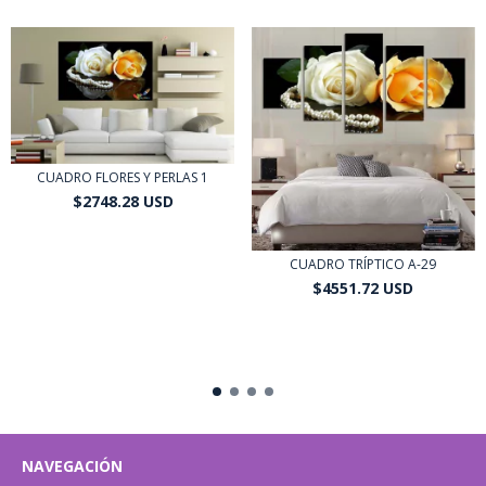
CUADRO FLORES Y PERLAS 1
$2748.28 USD
$2473.45 USD
con
Transferencia o
depósito bancario
CUADRO TRÍPTICO A-29
$4551.72 USD
$4096.55 USD
con
Transferencia o
depósito bancario
NAVEGACIÓN