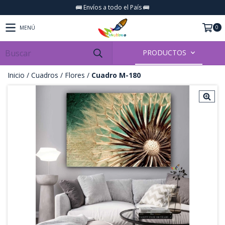
🚌 Envíos a todo el País 🚌
0
MENÚ
PRODUCTOS
Inicio
/
Cuadros
/
Flores
/
Cuadro M-180