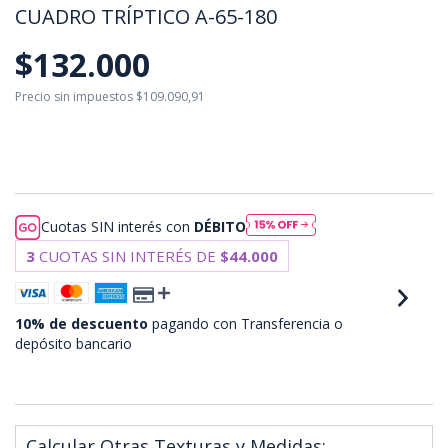
CUADRO TRÍPTICO A-65-180
$132.000
Precio sin impuestos
$109.090,91
$118.800
con
Transferencia o depósito
bancario
Cuotas SIN interés con
DÉBITO
3
CUOTAS SIN INTERÉS DE
$44.000
10% de descuento
pagando con Transferencia o
depósito bancario
VER MEDIOS DE PAGO
Calcular Otras Texturas y Medidas: