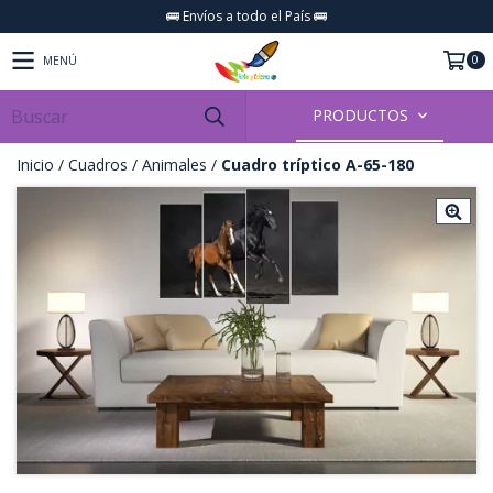
🚌 Envíos a todo el País 🚌
0
MENÚ
PRODUCTOS
Inicio
/
Cuadros
/
Animales
/
Cuadro tríptico A-65-180