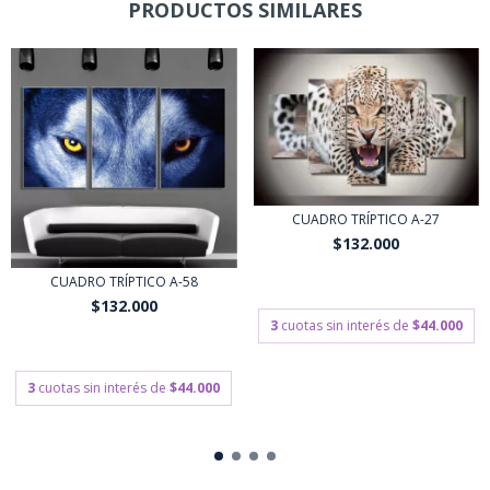
PRODUCTOS SIMILARES
CUADRO TRÍPTICO A-27
$132.000
$118.800
con
Transferencia o
CUADRO TRÍPTICO A-58
depósito bancario
$132.000
3
cuotas sin interés de
$44.000
$118.800
con
Transferencia o
depósito bancario
3
cuotas sin interés de
$44.000