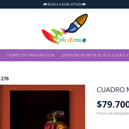
🚌 Envíos a todo el País 🚌
O
TIEMPO DE PREPARACION
¿DIFERENCIA ENTRE EL ECO CUERO Y
1276
CUADRO 
$79.70
Precio sin impuest
$71.730
con