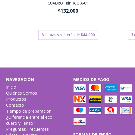
 depósito
CUADRO TRÍPTICO A-01
$132.000
$118.8
$118.800
con
Transferencia o depósito
000
bancario
3
3
cuotas sin interés de
$44.000
NAVEGACIÓN
MEDIOS DE PAGO
Inicio
Quiénes Somos
Productos
Contacto
Tiempo de preparacion
¿Diferencia entre el eco
cuero y lienzo?
Preguntas Frecuentes
FORMAS DE ENVÍO