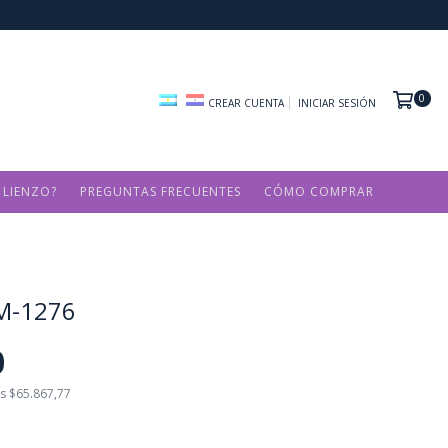
0
CREAR CUENTA
INICIAR SESIÓN
 LIENZO?
PREGUNTAS FRECUENTES
CÓMO COMPRAR
M-1276
0
os
$65.867,77
Transferencia o depósito bancario