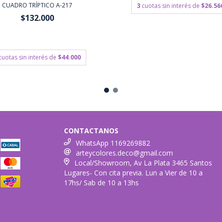
CUADRO TRÍPTICO A-217
3
cuotas sin interés de
$26.56
$132.000
00
con
Transferencia o depósito
bancario
cuotas sin interés de
$44.000
CONTACTANOS
WhatsApp 1169269882
arteycolores.deco@gmail.com
Local/Showroom, Av La Plata 3465 Santos
Lugares- Con cita previa. Lun a Vier de 10 a
17hs/ Sab de 10 a 13hs