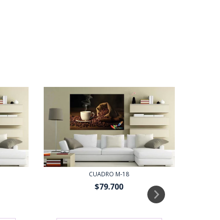
CUADRO M-18
$79.700
depósito
$71.730
con
Transferencia o depósito
$71.73
bancario