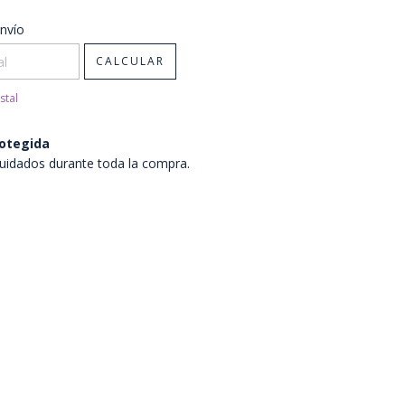
CP:
CAMBIAR CP
nvío
CALCULAR
stal
otegida
uidados durante toda la compra.