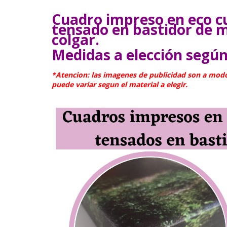
Cuadro impreso en eco cu
tensado en bastidor de m
colgar.
Medidas a elección según
*Atencion: las imagenes de publicidad son a modo i
puede variar segun el material a elegir.