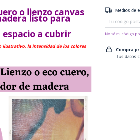
ero o lienzo canvas
Entregas para el 
Medios de e
adera listo para
 espacio a cubrir
No sé mi código po
lustrativo, la intensidad de los colores
Compra pr
Tus datos c