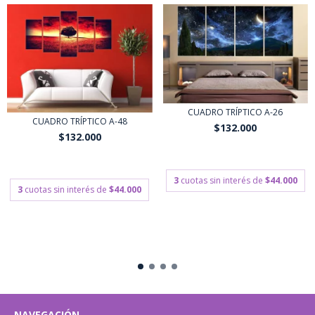
CUADRO TRÍPTICO A-26
CUADRO TRÍPTICO A-48
$132.000
$132.000
$118.800
con
Transferencia o
$118.800
con
Transferencia o
depósito bancario
depósito bancario
3
cuotas sin interés de
$44.000
3
cuotas sin interés de
$44.000
NAVEGACIÓN