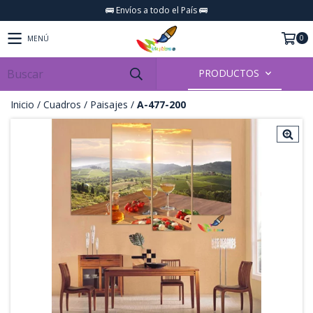
🚌 Envíos a todo el País 🚌
0
MENÚ
PRODUCTOS
Inicio
/
Cuadros
/
Paisajes
/
A-477-200