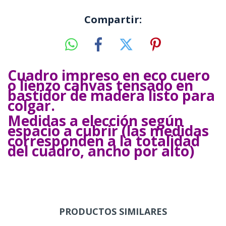
Compartir:
Cuadro impreso en eco cuero
o lienzo canvas tensado en
bastidor de madera listo para
colgar.
Medidas a elección según
espacio a cubrir (las medidas
corresponden a la totalidad
del cuadro, ancho por alto)
PRODUCTOS SIMILARES